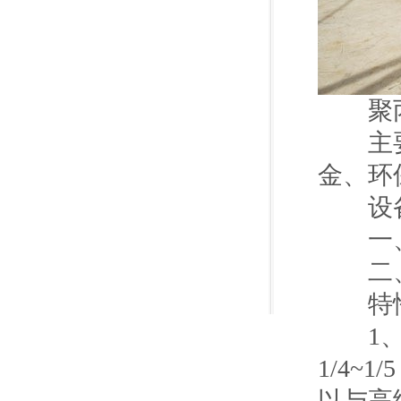
聚丙
主要适
金、环
设备
一、
二、工
特
1、轻
1/4
以与高