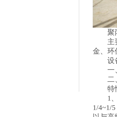
聚丙
主要适
金、环
设备
一、
二、工
特
1、轻
1/4
以与高