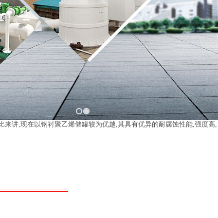
比来讲,现在以钢衬聚乙烯储罐较为优越,其具有优异的耐腐蚀性能,强度高,