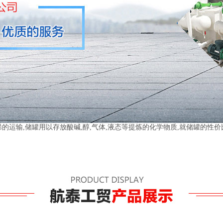
运输,储罐用以存放酸碱,醇,气体,液态等提炼的化学物质,就储罐的性价