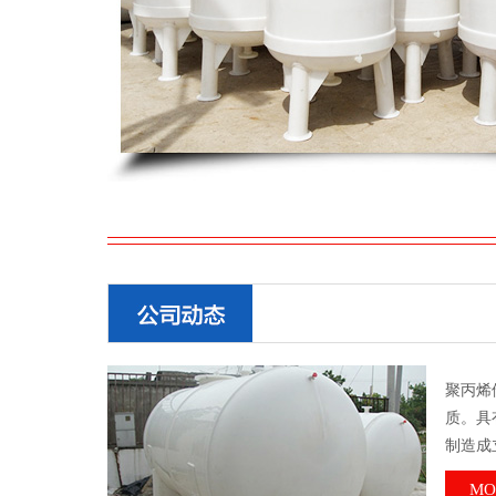
聚丙烯
质。具
制造成
MO