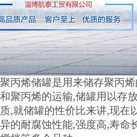
聚丙烯储罐是用来储存聚丙烯
和聚丙烯的运输,储罐用以存放
质,就储罐的性价比来讲,现在
异的耐腐蚀性能,强度高,寿命长