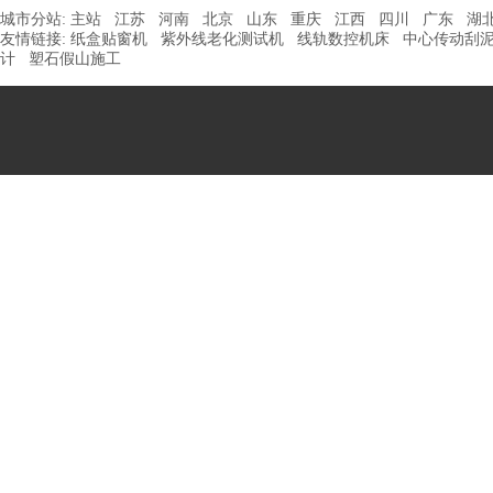
城市分站:
主站
江苏
河南
北京
山东
重庆
江西
四川
广东
湖
友情链接:
纸盒贴窗机
紫外线老化测试机
线轨数控机床
中心传动刮
计
塑石假山施工