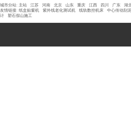
城市分站:
主站
江苏
河南
北京
山东
重庆
江西
四川
广东
湖
友情链接:
纸盒贴窗机
紫外线老化测试机
线轨数控机床
中心传动刮
计
塑石假山施工