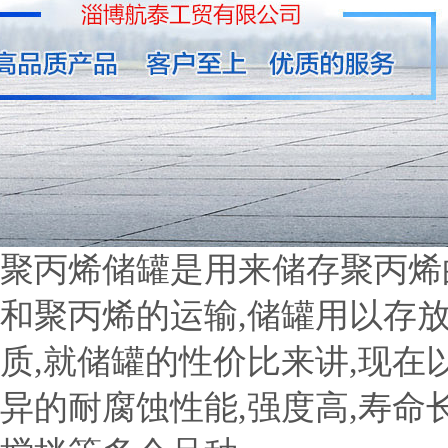
聚丙烯储罐是用来储存聚丙烯
和聚丙烯的运输,储罐用以存放
质,就储罐的性价比来讲,现在
异的耐腐蚀性能,强度高,寿命长