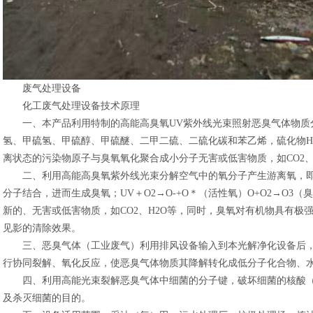
废气处理设备
化工废气处理设备技术原理
一、本产品利用特制的高能高臭氧UV紫外线光束照射恶臭气体物质
氢、甲硫氢、甲硫醇、甲硫醚、二甲二硫、二硫化碳和苯乙烯，硫化物H
离状态的污染物原子与臭氧氧化聚合成小分子无害或低害物质，如CO2、
二、利用高能高臭氧紫外线光束分解空气中的氧分子产生游离氧，即
分子结合，进而生成臭氧；UV＋O2→O-+O＊（活性氧）O+O2→O
新的、无害或低害物质，如CO2、H2O等，同时，臭氧对有机物具有极
见影的清除效果。
三、恶臭气体（工业废气）利用排风设备输入到本光解净化设备后，
行协同裂解、氧化反应，使恶臭气体物质其降解转化成低分子化合物、
四、利用高能光束裂解恶臭气体中细菌的分子键，破坏细菌的核酸（D
及杀灭细菌的目的。