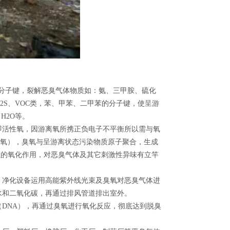
分子键，裂解恶臭气体物质如：氨、三甲胺、硫化
2S、VOC类，苯、甲苯、二甲苯的分子键，使呈游
H2O等。
活性氧，因游离氧所携正负电子不平衡所以需与氧
3（臭氧），臭氧与呈游离状态污染物质原子聚合，生成
强的氧化作用，对恶臭气体及其它刺激性异味有立竿
净化设备运用高能紫外线光束及臭氧对恶臭气体进
水和二氧化碳，再通过排风管道排出室外。
NA），再通过臭氧进行氧化反应，彻底达到脱臭