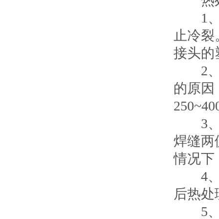
热处
1、碳
止冷裂
接头的
2、通
的原因
250~4
3、如
焊缝两
情况下
4、如
后热处
5、由