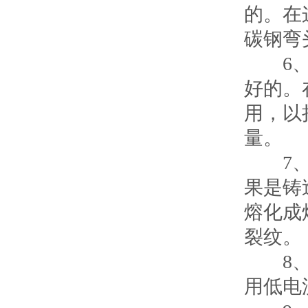
的。在
碳钢弯
6、需
好的。
用，以
量。
7、在
果是铸
熔化成
裂纹。
8、由
用低电