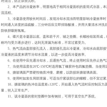
对清洁，防止杂质沉积。
2、本产品的冷凝效率，明显地高于相同冷凝面积的套筒式冷器，本
流流程。
3、冷凝器使用较长时间后，发现冷却水混浊而明显影响冷凝效率时
时间通入浓度的温硫酸，三分钟后应立即排除酸液，并用大量清水冲洗后
防铁胆吸附氢氧。
4、碟片是冷凝器以底、盖和若干片、辅之垫圈、长螺栓组装而成，
称均匀受力逐步进行，达到无泄漏为标准，不宜过紧受力。
5、热气流由盖部接孔流入，底部接孔流出冷凝液。冷却水由底部接
冷凝液的温度来调节冷却水流量，以进一步提高冷凝效率。
6、在使用中应先通冷却水，后通热气流，终止使用时应先停止热气
7、当使用温度在20℃-150℃时选用氯丁橡胶外包四氟垫圈。当使用温度
8、搪玻璃面严禁硬性物质冲撞、磨擦，以防损坏搪玻璃表面。
9、使用时如发生局部泄漏，可适当拧紧该部位的螺帽，但不宜过紧
10、搪玻璃的热冲击温度差≤120℃，开始通入热气流时应控制压力
量，转入正常生产。
11、该冷凝器的密封垫圈中加有钢丝，可用于直空生产系统。