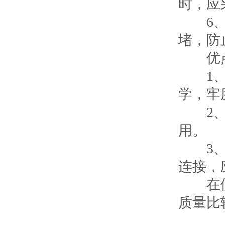
时，应
6、管
堵，防
优点
1、内
学，牢
2、联
用。
3、除
连接，
在使用
质量比